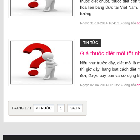
thuốc diệt chuột, thuốc diệt côn
hòa liên bang Đức tại Việt Nam.
tưởng...
Ngày: 31-10-2014 16:41:16 đăng bởi
a
TIN TỨC
Giá thuốc diệt mối tốt n
Nếu như trước đây, diệt mối là m
thì giờ đây, hàng loạt cách diệt 
đời, được bày bán và sử dụng kh
Ngày: 02-04-2014 00:13:23 đăng bởi
ch
TRANG 1 / 1
« TRƯỚC
1
SAU »