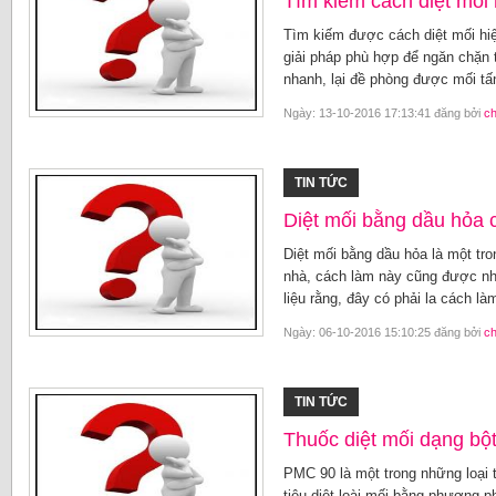
Tìm kiếm cách diệt mối 
Tìm kiếm được cách diệt mối hiệ
giải pháp phù hợp để ngăn chặn t
nhanh, lại đề phòng được mối tấn
Ngày: 13-10-2016 17:13:41 đăng bởi
c
TIN TỨC
Diệt mối bằng dầu hỏa 
Diệt mối bằng dầu hỏa là một tro
nhà, cách làm này cũng được nh
liệu rằng, đây có phải la cách l
Ngày: 06-10-2016 15:10:25 đăng bởi
c
TIN TỨC
Thuốc diệt mối dạng bộ
PMC 90 là một trong những loại t
tiêu diệt loài mối bằng phương p