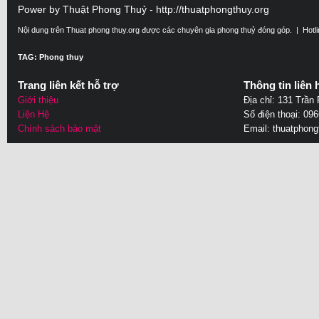
Power by Thuật Phong Thuỷ - http://thuatphongthuy.org
Nội dung trên Thuat phong thuy.org được các chuyên gia phong thuỷ đóng góp. | Hotl
TAG: Phong thuy
Trang liên kết hỗ trợ
Thông tin liên 
Giới thiệu
Địa chỉ: 131 Trần
Liện Hệ
Số điện thoại: 09
Chính sách bảo mật
Email:
thuatphon