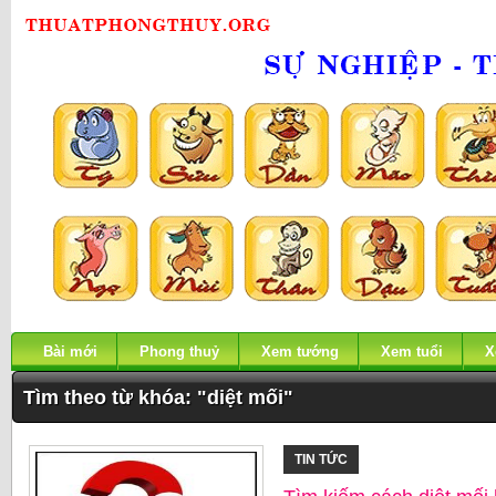
Bài mới
Phong thuỷ
Xem tướng
Xem tuổi
X
Tìm theo từ khóa: "diệt mối"
TIN TỨC