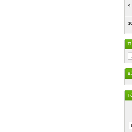
9
1
T
Bà
Từ