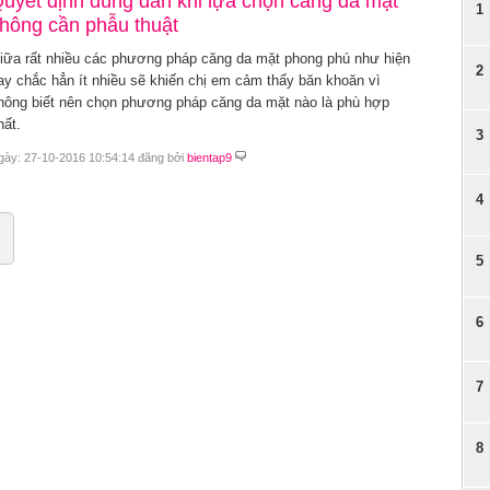
uyết định đúng đắn khi lựa chọn căng da mặt
1
hông cần phẫu thuật
iữa rất nhiều các phương pháp căng da mặt phong phú như hiện
2
ay chắc hẳn ít nhiều sẽ khiến chị em cảm thấy băn khoăn vì
hông biết nên chọn phương pháp căng da mặt nào là phù hợp
hất.
3
gày: 27-10-2016 10:54:14 đăng bởi
bientap9
4
5
6
7
8