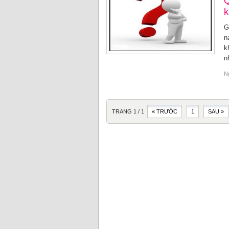
Q
k
G
n
k
n
N
TRANG 1 / 1
« TRƯỚC
1
SAU »