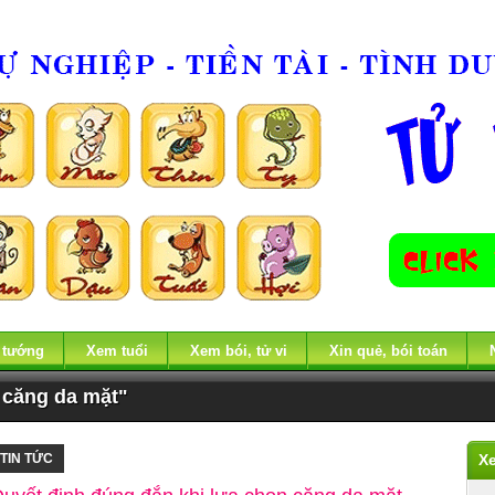
 tướng
Xem tuổi
Xem bói, tử vi
Xin quẻ, bói toán
 căng da mặt"
TIN TỨC
X