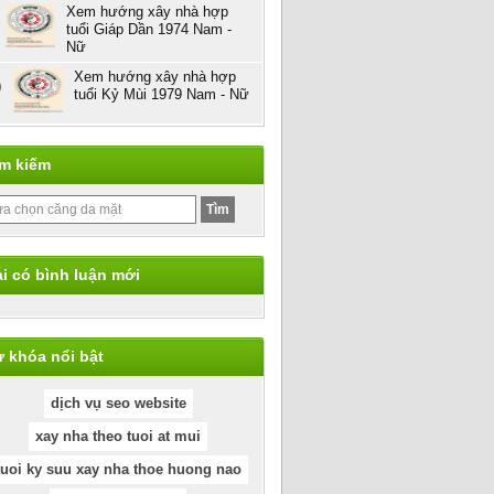
Xem hướng xây nhà hợp
tuổi Giáp Dần 1974 Nam -
Nữ
Xem hướng xây nhà hợp
0
tuổi Kỷ Mùi 1979 Nam - Nữ
ìm kiếm
i có bình luận mới
 khóa nổi bật
dịch vụ seo website
xay nha theo tuoi at mui
tuoi ky suu xay nha thoe huong nao