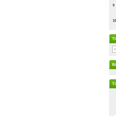
9
1
T
Bà
Từ