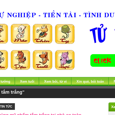
 tướng
Xem tuổi
Xem bói, tử vi
Xin quẻ, bói toán
 tắm trắng"
TIN TỨC
X