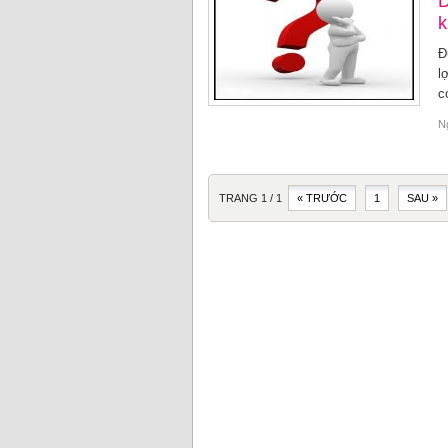
D
k
Đ
l
c
N
TRANG 1 / 1
« TRƯỚC
1
SAU »