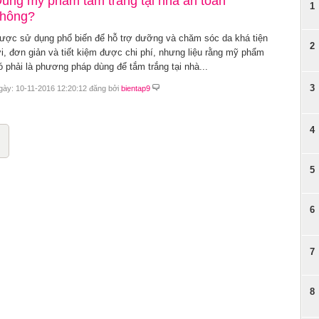
ùng mỹ phẩm tắm trắng tại nhà an toàn
1
hông?
ược sử dụng phổ biến để hỗ trợ dưỡng và chăm sóc da khá tiện
2
ợi, đơn giản và tiết kiệm được chi phí, nhưng liệu rằng mỹ phẩm
ó phải là phương pháp dùng để tắm trắng tại nhà...
3
gày: 10-11-2016 12:20:12 đăng bởi
bientap9
4
5
6
7
8