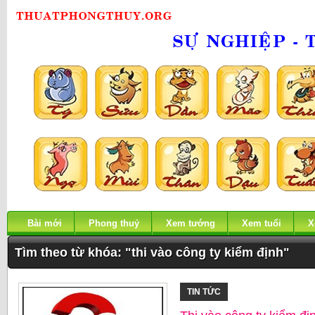
Bài mới
Phong thuỷ
Xem tướng
Xem tuổi
X
Tìm theo từ khóa: "thi vào công ty kiểm định"
TIN TỨC