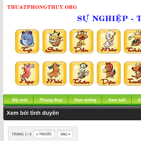
Bài mới
Phong thuỷ
Xem tướng
Xem tuổi
X
Xem bói tình duyên
TRANG 1 / 0
« TRƯỚC
SAU »