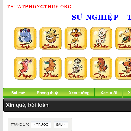
Bài mới
Phong thuỷ
Xem tướng
Xem tuổi
X
Xin quẻ, bói toán
TRANG 1 / 0
« TRƯỚC
SAU »