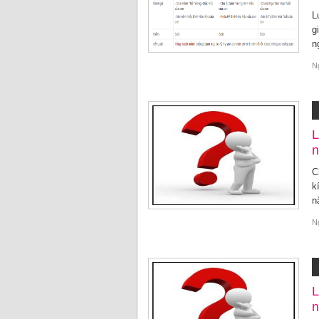
L
g
n
N
L
n
C
k
n
N
L
n