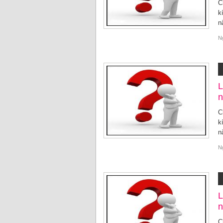
C
k
n
N
L
n
C
k
n
N
L
n
C