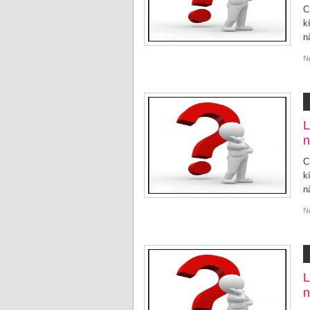
C
k
n
N
L
n
C
k
n
N
L
n