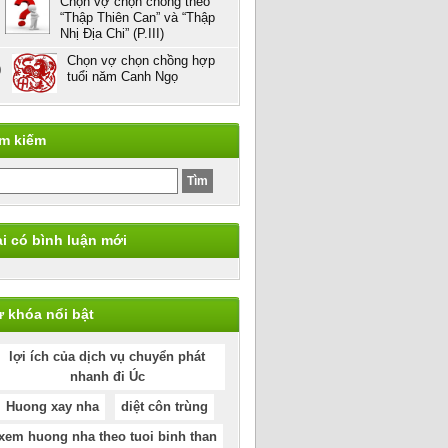
Chọn vợ chọn chồng theo
“Thập Thiên Can” và “Thập
Nhị Địa Chi” (P.III)
Chọn vợ chọn chồng hợp
0
tuổi năm Canh Ngọ
ìm kiếm
i có bình luận mới
 khóa nổi bật
lợi ích của dịch vụ chuyển phát
nhanh đi Úc
Huong xay nha
diệt côn trùng
xem huong nha theo tuoi binh than