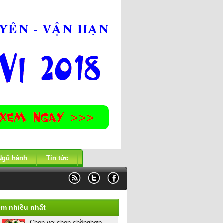
Ngũ hành
Tin tức
em nhiều nhất
Chọn vợ chọn chồnghợp