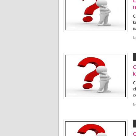
L
n
C
k
n
N
C
k
C
c
c
N
C