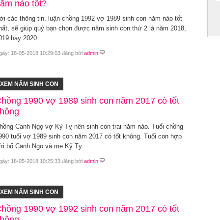
ăm nào tốt?
ới các thông tin, luận chồng 1992 vợ 1989 sinh con năm nào tốt
hất, sẽ giúp quý bạn chọn được năm sinh con thứ 2 là năm 2018,
019 hay 2020...
gày: 18-05-2018 10:29:03 đăng bởi
admin
XEM NĂM SINH CON
hồng 1990 vợ 1989 sinh con năm 2017 có tốt
hông
hồng Canh Ngọ vợ Kỷ Tỵ nên sinh con trai năm nào. Tuổi chồng
990 tuổi vợ 1989 sinh con năm 2017 có tốt không. Tuổi con hợp
ới bố Canh Ngọ và mẹ Kỷ Tỵ
gày: 18-05-2018 10:25:33 đăng bởi
admin
XEM NĂM SINH CON
hồng 1990 vợ 1992 sinh con năm 2017 có tốt
hông