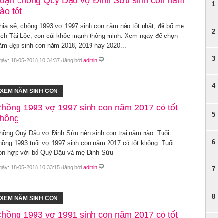
uận chồng Quý Dậu vợ Đinh Sửu sinh con năm
1
ào tốt
hia sẻ, chồng 1993 vợ 1997 sinh con năm nào tốt nhất, để bố mẹ
2
ích Tài Lộc, con cái khỏe mạnh thông minh. Xem ngay để chọn
ăm đẹp sinh con năm 2018, 2019 hay 2020...
3
gày: 18-05-2018 10:34:37 đăng bởi
admin
4
XEM NĂM SINH CON
hồng 1993 vợ 1997 sinh con năm 2017 có tốt
5
hông
hồng Quý Dậu vợ Đinh Sửu nên sinh con trai năm nào. Tuổi
6
hồng 1993 tuổi vợ 1997 sinh con năm 2017 có tốt không. Tuổi
on hợp với bố Quý Dậu và mẹ Đinh Sửu
gày: 18-05-2018 10:33:15 đăng bởi
admin
7
8
XEM NĂM SINH CON
hồng 1993 vợ 1991 sinh con năm 2017 có tốt