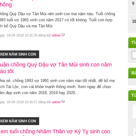
9
hông
hồng Quý Dậu vợ Tân Mùi nên sinh con trai năm nào. Tuổi chồng
993 tuổi vợ 1991 sinh con năm 2017 có tốt không. Tuổi con hợp
1
ới bố Quý Dậu và mẹ Tân Mùi
gày: 18-05-2018 10:31:33 đăng bởi
admin
T
XEM NĂM SINH CON
uận chồng Quý Dậu vợ Tân Mùi sinh con năm
ào tốt
Bà
hia sẻ, chồng 1993 vợ 1991 sinh con năm nào tốt nhất, để bố mẹ
ích Tài Lộc, con cái khỏe mạnh thông minh. Xem ngay để chọn
ăm đẹp sinh con năm 2018, 2019 hay 2020...
Từ
gày: 18-05-2018 10:30:57 đăng bởi
admin
XEM NĂM SINH CON
em tuổi chồng Nhâm Thân vợ Kỷ Tỵ sinh con