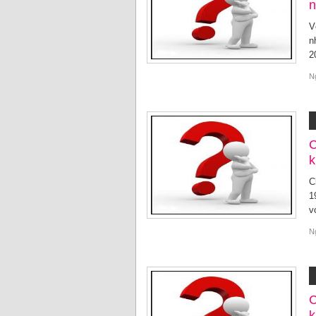
n
V
n
2
N
C
k
C
1
v
N
C
k