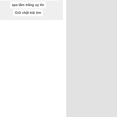
spa tắm trắng uy tín
Giữ chặt trái tim