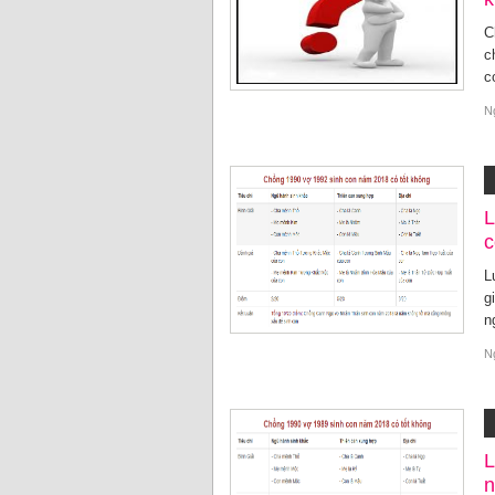
C
c
c
N
L
c
L
g
n
N
L
n