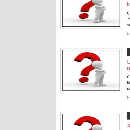
k
C
1
v
N
L
n
C
k
n
N
X