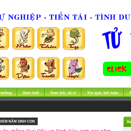
 tướng
Xem tuổi
Xem bói, tử vi
Xin quẻ, bói toán
XEM NĂM SINH CON
X