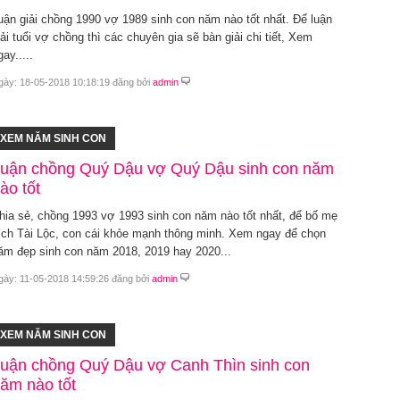
uận giải chồng 1990 vợ 1989 sinh con năm nào tốt nhất. Để luận
iải tuổi vợ chồng thì các chuyên gia sẽ bàn giải chi tiết, Xem
gay.....
gày: 18-05-2018 10:18:19 đăng bởi
admin
XEM NĂM SINH CON
uận chồng Quý Dậu vợ Quý Dậu sinh con năm
ào tốt
hia sẻ, chồng 1993 vợ 1993 sinh con năm nào tốt nhất, để bố mẹ
ích Tài Lộc, con cái khỏe mạnh thông minh. Xem ngay để chọn
ăm đẹp sinh con năm 2018, 2019 hay 2020...
gày: 11-05-2018 14:59:26 đăng bởi
admin
XEM NĂM SINH CON
uận chồng Quý Dậu vợ Canh Thìn sinh con
ăm nào tốt