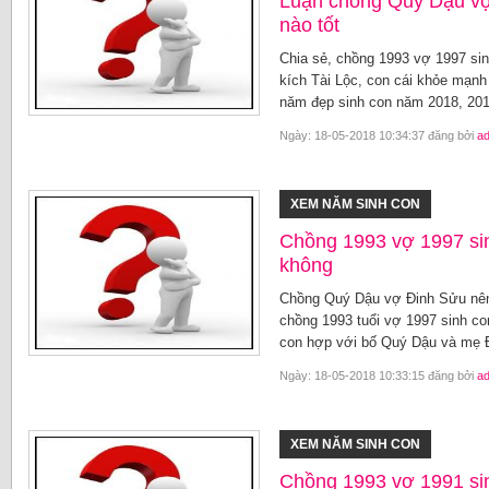
Luận chồng Quý Dậu vợ
nào tốt
Chia sẻ, chồng 1993 vợ 1997 sin
kích Tài Lộc, con cái khỏe mạn
năm đẹp sinh con năm 2018, 201
Ngày: 18-05-2018 10:34:37 đăng bởi
a
XEM NĂM SINH CON
Chồng 1993 vợ 1997 sin
không
Chồng Quý Dậu vợ Đinh Sửu nên 
chồng 1993 tuổi vợ 1997 sinh co
con hợp với bố Quý Dậu và mẹ 
Ngày: 18-05-2018 10:33:15 đăng bởi
a
XEM NĂM SINH CON
Chồng 1993 vợ 1991 sin