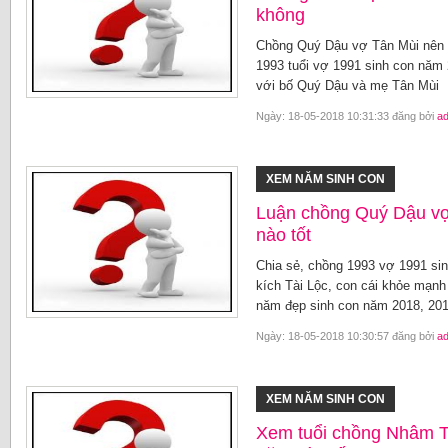
không
Chồng Quý Dậu vợ Tân Mùi nên s
1993 tuổi vợ 1991 sinh con năm 
với bố Quý Dậu và mẹ Tân Mùi
Ngày: 18-05-2018 10:31:33 đăng bởi
a
XEM NĂM SINH CON
Luận chồng Quý Dậu vợ
nào tốt
Chia sẻ, chồng 1993 vợ 1991 sin
kích Tài Lộc, con cái khỏe mạn
năm đẹp sinh con năm 2018, 201
Ngày: 18-05-2018 10:30:57 đăng bởi
a
XEM NĂM SINH CON
Xem tuổi chồng Nhâm T