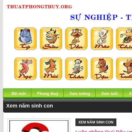
Bài mới
Phong thuỷ
Xem tướng
Xem tuổi
X
Xem năm sinh con
XEM NĂM SINH CON