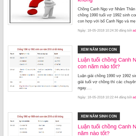
Chồng Canh Ngọ vợ Nhâm Thân nê
chồng 1990 tuổi vợ 1992 sinh co
con hợp với bố Canh Ngọ và m
Ngày: 18-05-2018 10:24:30 đăng bởi
a
XEM NĂM SINH CON
Luận tuổi chồng Canh 
con năm nào tốt?
Luận giải chồng 1990 vợ 1992 si
giải tuổi vợ chồng thì các chuyên
ngay.....
Ngày: 18-05-2018 10:22:44 đăng bởi
a
XEM NĂM SINH CON
Luận tuổi chồng Canh N
năm nào tốt?