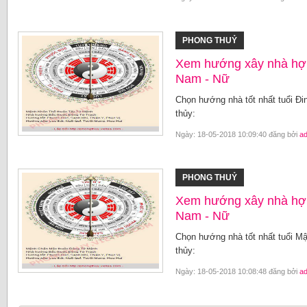
PHONG THUỶ
Xem hướng xây nhà hợp
Nam - Nữ
Chọn hướng nhà tốt nhất tuổi Đ
thủy:
Ngày: 18-05-2018 10:09:40 đăng bởi
a
PHONG THUỶ
Xem hướng xây nhà hợp
Nam - Nữ
Chọn hướng nhà tốt nhất tuổi M
thủy:
Ngày: 18-05-2018 10:08:48 đăng bởi
a