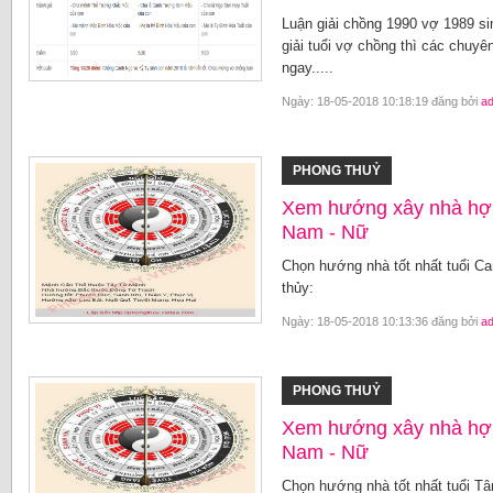
Luận giải chồng 1990 vợ 1989 si
giải tuổi vợ chồng thì các chuyên
ngay.....
Ngày: 18-05-2018 10:18:19 đăng bởi
a
PHONG THUỶ
Xem hướng xây nhà hợ
Nam - Nữ
Chọn hướng nhà tốt nhất tuổi C
thủy:
Ngày: 18-05-2018 10:13:36 đăng bởi
a
PHONG THUỶ
Xem hướng xây nhà hợp
Nam - Nữ
Chọn hướng nhà tốt nhất tuổi T