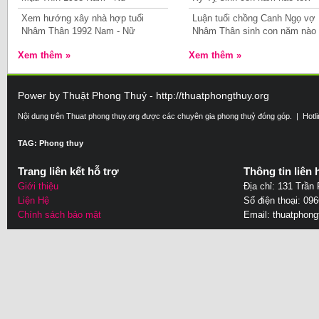
Xem hướng xây nhà hợp tuổi
Luận tuổi chồng Canh Ngọ vợ
Nhâm Thân 1992 Nam - Nữ
Nhâm Thân sinh con năm nào 
Xem thêm »
Xem thêm »
Power by Thuật Phong Thuỷ - http://thuatphongthuy.org
Nội dung trên Thuat phong thuy.org được các chuyên gia phong thuỷ đóng góp. | Hotl
TAG: Phong thuy
Trang liên kết hỗ trợ
Thông tin liên 
Giới thiệu
Địa chỉ: 131 Trần
Liện Hệ
Số điện thoại: 09
Chính sách bảo mật
Email:
thuatphon