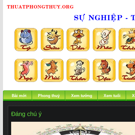
Bài mới
Phong thuỷ
Xem tướng
Xem tuổi
X
Đáng chú ý