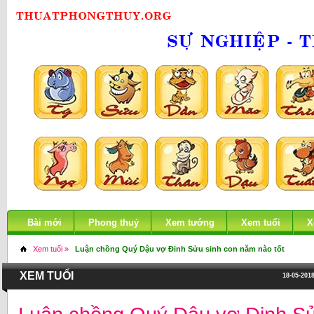
Bài mới
Phong thuỷ
Xem tướng
Xem tuổi
X
Xem tuổi »
Luận chồng Quý Dậu vợ Đinh Sửu sinh con năm nào tốt
XEM TUỔI
18-05-2018