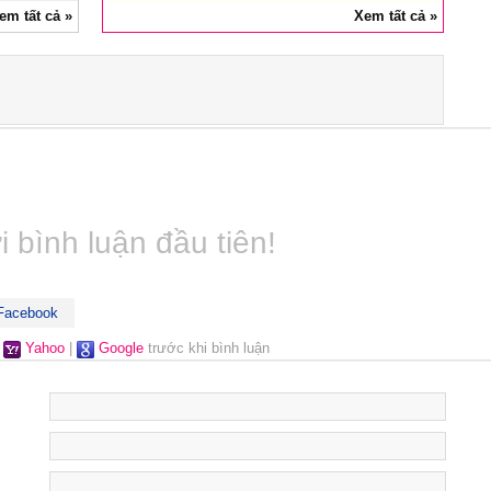
em tất cả »
Xem tất cả »
 bình luận đầu tiên!
acebook
|
Yahoo
|
Google
trước khi bình luận