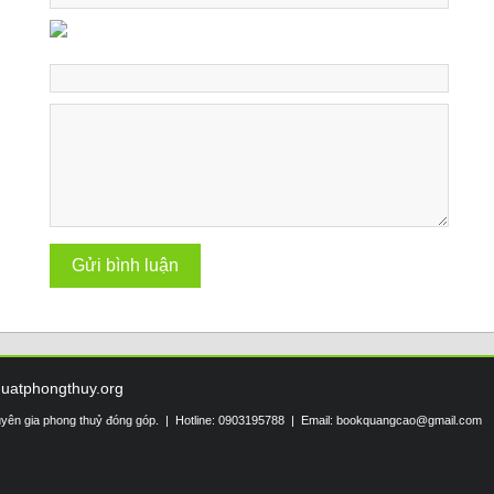
huatphongthuy.org
uyên gia phong thuỷ đóng góp. | Hotline: 0903195788 | Email:
bookquangcao@gmail.com