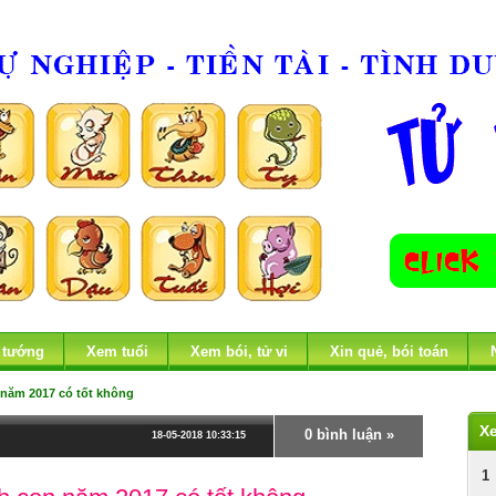
 tướng
Xem tuổi
Xem bói, tử vi
Xin quẻ, bói toán
 năm 2017 có tốt không
X
0 bình luận »
18-05-2018 10:33:15
1