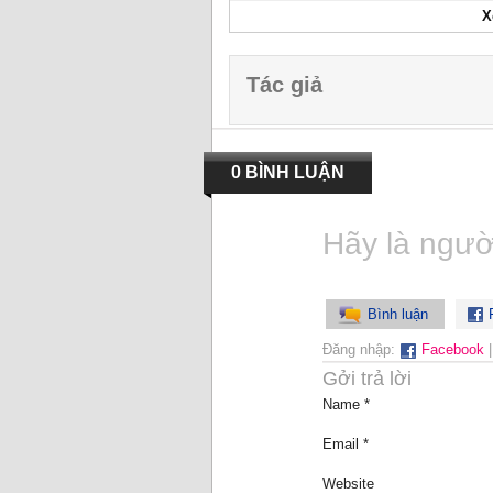
X
Tác giả
0 BÌNH LUẬN
Hãy là người
Bình luận
F
Đăng nhập:
Facebook
Gởi trả lời
Name *
Email *
Website