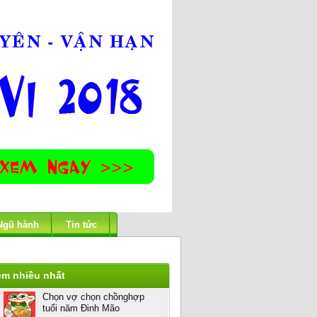
Ngũ hành
Tin tức
em nhiều nhất
Chọn vợ chọn chồnghợp
tuổi năm Đinh Mão