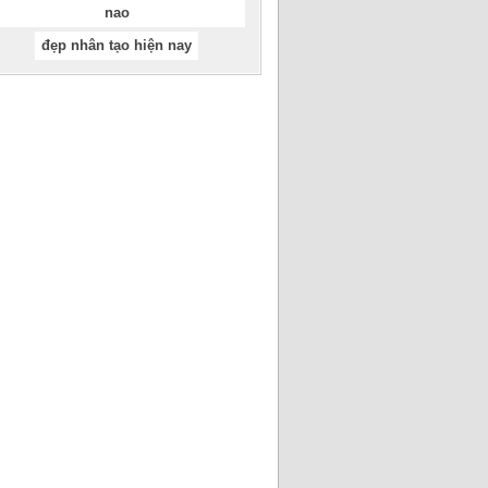
nao
đẹp nhân tạo hiện nay