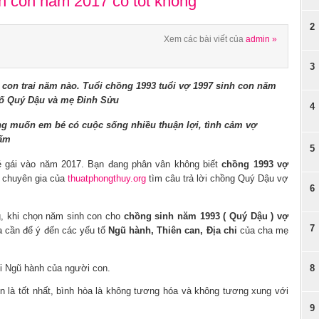
h con năm 2017 có tốt không
2
Xem các bài viết của
admin »
3
con trai năm nào. Tuổi chồng 1993 tuổi vợ 1997 sinh con năm
 bố Quý Dậu và mẹ Đinh Sửu
4
g muốn em bé có cuộc sống nhiều thuận lợi, tình cảm vợ
 ấm
5
bé gái vào năm 2017. Bạn đang phân vân không biết
chồng 1993 vợ
 chuyên gia của
thuatphongthuy.org
tìm câu trả lời chồng Quý Dậu vợ
6
g, khi chọn năm sinh con cho
chồng sinh năm 1993 ( Quý Dậu ) vợ
7
a cần để ý đến các yếu tố
Ngũ hành, Thiên can, Địa chi
của cha mẹ
i Ngũ hành của người con.
8
 là tốt nhất, bình hòa là không tương hóa và không tương xung với
9