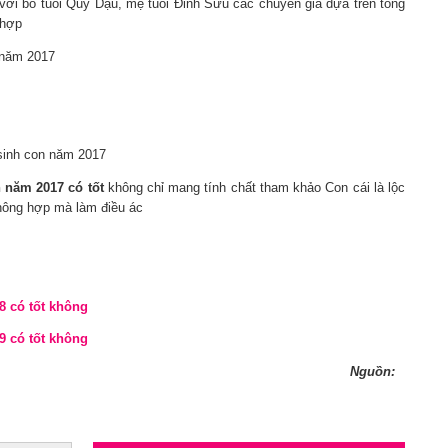
với bố tuổi Quý Dậu, mẹ tuổi Đinh Sửu các chuyên gia dựa trên tổng
 hợp
 năm 2017
i sinh con năm 2017
 năm 2017 có tốt
không chỉ mang tính chất tham khảo Con cái là lộc
không hợp mà làm điều ác
8 có tốt không
9 có tốt không
Nguồn: