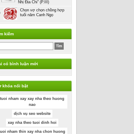
Nhị Địa Chi” (P.III)
Chọn vợ chọn chồng hợp
0
tuổi năm Canh Ngọ
ìm kiếm
i có bình luận mới
 khóa nổi bật
tuoi nham xay xay nha theo huong
nao
dịch vụ seo website
xay nha theo tuoi dinh hoi
tuoi nham thin xay nha chon huong