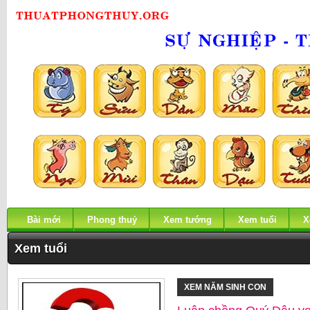
Bài mới
Phong thuỷ
Xem tướng
Xem tuổi
X
Xem tuổi
XEM NĂM SINH CON