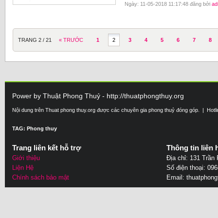
Ngày: 11-05-2018 11:17:48 đăng bởi
ad
TRANG 2 / 21
« TRƯỚC
1
2
3
4
5
6
7
8
Power by Thuật Phong Thuỷ - http://thuatphongthuy.org
Nội dung trên Thuat phong thuy.org được các chuyên gia phong thuỷ đóng góp. | Hotl
TAG: Phong thuy
Trang liên kết hỗ trợ
Thông tin liên 
Giới thiệu
Địa chỉ: 131 Trần
Liện Hệ
Số điện thoại: 09
Chính sách bảo mật
Email:
thuatphon