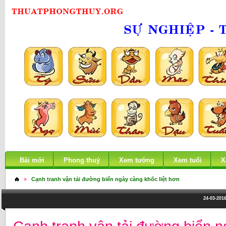
Bài mới
Phong thuỷ
Xem tướng
Xem tuổi
X
»
Cạnh tranh vận tải đường biển ngày càng khốc liệt hơn
24-03-2016