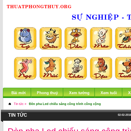
Bài mới
Phong thuỷ
Xem tướng
Xem tuổi
X
Tin tức »
Đèn pha Led chiếu sáng công trình công cộng
TIN TỨC
02-02-2016