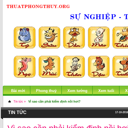
Bài mới
Phong thuỷ
Xem tướng
Xem tuổi
X
Tin tức »
Vì sao cần phải kiểm định nồi hơi?
TIN TỨC
17-10-2016