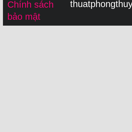
thuatphongthu
Chính sách
bảo mật