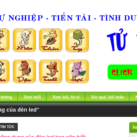
 tướng
Xem tuổi
Xem bói, tử vi
Xin quẻ, bói toán
ng của đèn led"
TIN TỨC
X