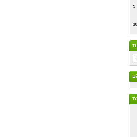
9
1
T
Bà
Từ