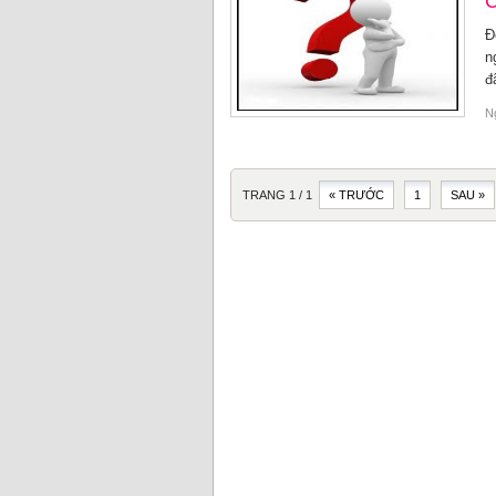
C
Đ
n
đ
N
TRANG 1 / 1
« TRƯỚC
1
SAU »