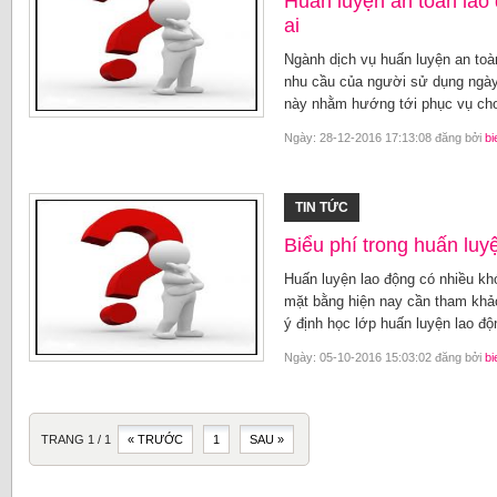
Huấn luyện an toàn lao
ai
Ngành dịch vụ huấn luyện an toà
nhu cầu của người sử dụng ngày
này nhằm hướng tới phục vụ cho
Ngày: 28-12-2016 17:13:08 đăng bởi
bi
TIN TỨC
Biểu phí trong huấn luy
Huấn luyện lao động có nhiều kh
mặt bằng hiện nay cần tham khả
ý định học lớp huấn luyện lao độ
Ngày: 05-10-2016 15:03:02 đăng bởi
bi
TRANG 1 / 1
« TRƯỚC
1
SAU »