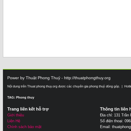
Power by Thuật Phong Thuỷ - http://thuatphongthuy.org
Nội dung trên Thuat phong thuy.org được các chuyên gia phong thuỷ đóng góp. | Hotl
TAG: Phong thuy
Trang liên kết hỗ trợ
Thông tin liên 
Giới thiệu
Địa chỉ: 131 Trần
Liện Hệ
Số điện thoại: 09
Chính sách bảo mật
Email:
thuatphon