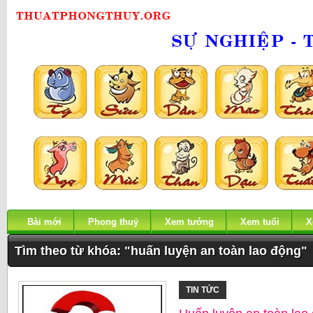
Bài mới
Phong thuỷ
Xem tướng
Xem tuổi
X
Tìm theo từ khóa: "huấn luyện an toàn lao động"
TIN TỨC