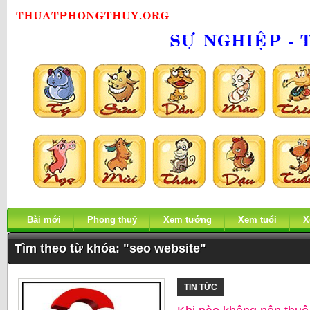
Bài mới
Phong thuỷ
Xem tướng
Xem tuổi
X
Tìm theo từ khóa: "seo website"
TIN TỨC