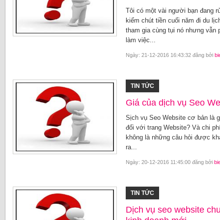
Tôi có một vài người bạn đang r
kiếm chút tiền cuối năm đi du lị
tham gia cùng tụi nó nhưng vẫn
làm việc...
Ngày: 21-12-2016 16:43:32 đăng bởi
bi
TIN TỨC
Giá của dịch vụ Seo We
Sịch vụ Seo Website cơ bản là 
đối với trang Website? Và chi ph
không là những câu hỏi được kh
ra...
Ngày: 20-12-2016 11:45:00 đăng bởi
bi
TIN TỨC
Dịch vụ seo website ch