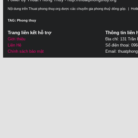
Nội dung trên Thuat phong thuy.org được các chuyên gia phong thuỷ đóng góp. | Hotl
TAG: Phong thuy
Trang liên kết hỗ trợ
Thông tin liên 
Giới thiệu
Địa chỉ: 131 Trần
Liện Hệ
Số điện thoại: 09
Chính sách bảo mật
Email:
thuatphon