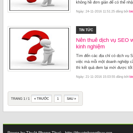
không hề đơn giản để có thể nhận 
Ngày: 24-11-2016 11:51:25 đăng bởi
bi
TIN TỨC
Nên thuê dịch vụ SEO w
kinh nghiệm
Tìm đến các địa chỉ có dịch vụ 
việc mà mỗi một doanh nghiệp cầ
thì kết quả đem lại mới được tố
Ngày: 21-11-2016 15:03:55 đăng bởi
bi
TRANG 1 / 1
« TRƯỚC
1
SAU »
Power by Thuật Phong Thuỷ - http://thuatphongthuy.org