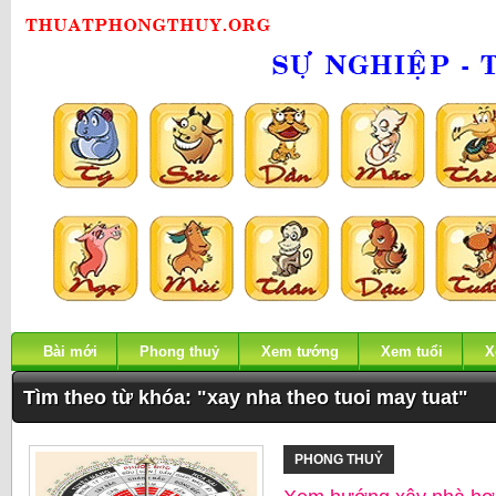
Bài mới
Phong thuỷ
Xem tướng
Xem tuổi
X
Tìm theo từ khóa: "xay nha theo tuoi may tuat"
PHONG THUỶ