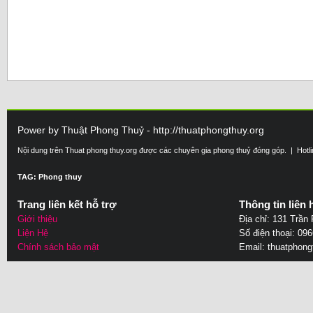
Power by Thuật Phong Thuỷ - http://thuatphongthuy.org
Nội dung trên Thuat phong thuy.org được các chuyên gia phong thuỷ đóng góp. | Hotl
TAG: Phong thuy
Trang liên kết hỗ trợ
Thông tin liên 
Giới thiệu
Địa chỉ: 131 Trần
Liện Hệ
Số điện thoại: 09
Chính sách bảo mật
Email:
thuatphon