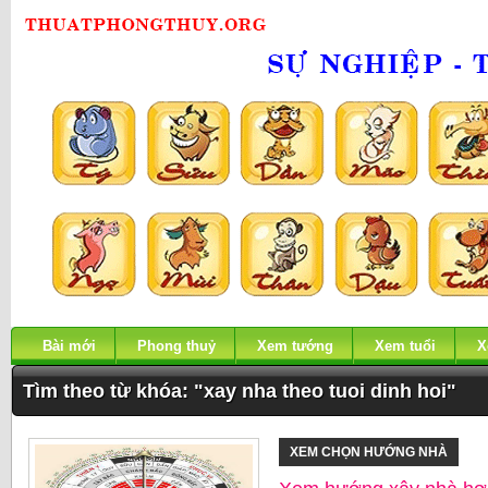
Bài mới
Phong thuỷ
Xem tướng
Xem tuổi
X
Tìm theo từ khóa: "xay nha theo tuoi dinh hoi"
XEM CHỌN HƯỚNG NHÀ