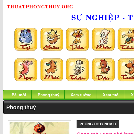
Bài mới
Phong thuỷ
Xem tướng
Xem tuổi
X
Phong thuỷ
PHONG THUỶ NHÀ Ở