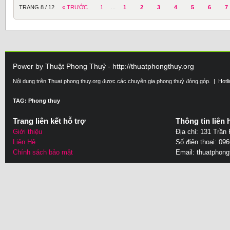
TRANG 8 / 12
« TRƯỚC
1
...
1
2
3
4
5
6
7
Power by Thuật Phong Thuỷ - http://thuatphongthuy.org
Nội dung trên Thuat phong thuy.org được các chuyên gia phong thuỷ đóng góp. | Hotl
TAG: Phong thuy
Trang liên kết hỗ trợ
Thông tin liên 
Giới thiệu
Địa chỉ: 131 Trần
Liện Hệ
Số điện thoại: 09
Chính sách bảo mật
Email:
thuatphon