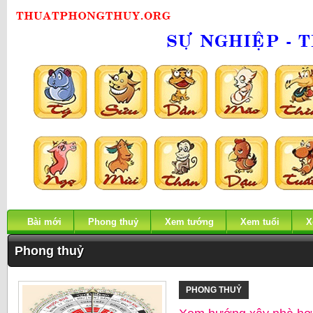
Bài mới
Phong thuỷ
Xem tướng
Xem tuổi
X
Phong thuỷ
PHONG THUỶ