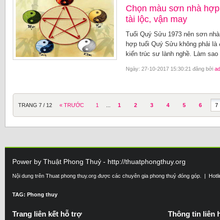
Chọn màu sơn nhà hợp 
tài lộc, vận may
Tuổi Quý Sửu 1973 nên sơn nhà
hợp tuổi Quý Sửu không phải là 
kiến trúc sư lành nghề. Làm sa
Ngày: 27-10-2017 15:30:21 đăng bởi
a
TRANG 7 / 12
« TRƯỚC
1
...
1
2
3
4
5
6
7
Power by Thuật Phong Thuỷ - http://thuatphongthuy.org
Nội dung trên Thuat phong thuy.org được các chuyên gia phong thuỷ đóng góp. | Hotl
TAG: Phong thuy
Trang liên kết hỗ trợ
Thông tin liên 