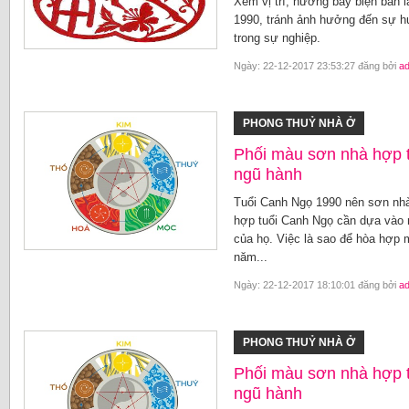
Xem vị trí, hướng bày biện bàn 
1990, tránh ảnh hưởng đến sự hư
trong sự nghiệp.
Ngày: 22-12-2017 23:53:27 đăng bởi
a
PHONG THUỶ NHÀ Ở
Phối màu sơn nhà hợp 
ngũ hành
Tuổi Canh Ngọ 1990 nên sơn nh
hợp tuổi Canh Ngọ cần dựa vào 
của họ. Việc là sao để hòa hợp
năm...
Ngày: 22-12-2017 18:10:01 đăng bởi
a
PHONG THUỶ NHÀ Ở
Phối màu sơn nhà hợp t
ngũ hành