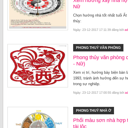
Xem hướng xây nhà hợp
Nữ
Chọn hướng nhà tốt nhất tuổi Ấ
thủy:
Ngày: 23-12-2017 17:11:39 đăng bởi
ad
PHONG THUỶ VĂN PHÒNG
Phong thủy văn phòng 
- Nữ)
Xem vị trí, hướng bày biện bàn 
1993, tránh ảnh hưởng đến sự hư
trong sự nghiệp.
Ngày: 23-12-2017 17:00:55 đăng bởi
a
PHONG THUỶ NHÀ Ở
Phối màu sơn nhà hợp 
tài lộc