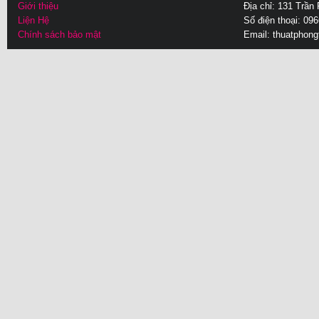
Giới thiệu
Địa chỉ: 131 Trần
Liện Hệ
Số điện thoại: 09
Chính sách bảo mật
Email:
thuatphon