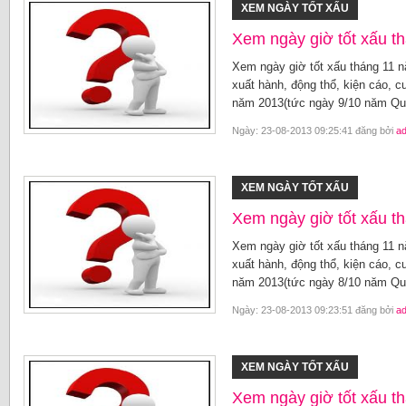
XEM NGÀY TỐT XẤU
Xem ngày giờ tốt xấu t
Xem ngày giờ tốt xấu tháng 11 n
xuất hành, động thổ, kiện cáo, cư
năm 2013(tức ngày 9/10 năm Qu
Ngày: 23-08-2013 09:25:41 đăng bởi
a
XEM NGÀY TỐT XẤU
Xem ngày giờ tốt xấu t
Xem ngày giờ tốt xấu tháng 11 n
xuất hành, động thổ, kiện cáo, cư
năm 2013(tức ngày 8/10 năm Qu
Ngày: 23-08-2013 09:23:51 đăng bởi
a
XEM NGÀY TỐT XẤU
Xem ngày giờ tốt xấu t