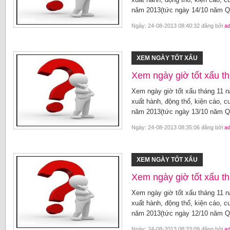
năm 2013(tức ngày 14/10 năm Q
Ngày: 24-08-2013 08:40:32 đăng bởi
a
XEM NGÀY TỐT XẤU
Xem ngày giờ tốt xấu t
Xem ngày giờ tốt xấu tháng 11 n
xuất hành, động thổ, kiện cáo, cư
năm 2013(tức ngày 13/10 năm Q
Ngày: 24-08-2013 08:35:06 đăng bởi
a
XEM NGÀY TỐT XẤU
Xem ngày giờ tốt xấu t
Xem ngày giờ tốt xấu tháng 11 n
xuất hành, động thổ, kiện cáo, cư
năm 2013(tức ngày 12/10 năm Q
Ngày: 24-08-2013 08:33:09 đăng bởi
a