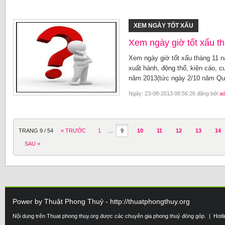
XEM NGÀY TỐT XẤU
Xem ngày giờ tốt xấu t
Xem ngày giờ tốt xấu tháng 11 n
xuất hành, động thổ, kiện cáo, cư
năm 2013(tức ngày 2/10 năm Qu
Ngày: 23-08-2013 08:56:26 đăng bởi
a
TRANG 9 / 54
« TRƯỚC
1
...
9
10
11
12
13
14
SAU »
Power by Thuật Phong Thuỷ - http://thuatphongthuy.org
Nội dung trên Thuat phong thuy.org được các chuyên gia phong thuỷ đóng góp. | Hotl