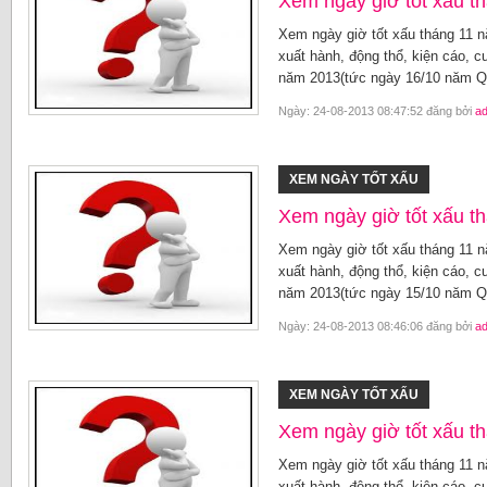
Xem ngày giờ tốt xấu t
Xem ngày giờ tốt xấu tháng 11 n
xuất hành, động thổ, kiện cáo, cư
năm 2013(tức ngày 16/10 năm Q
Ngày: 24-08-2013 08:47:52 đăng bởi
a
XEM NGÀY TỐT XẤU
Xem ngày giờ tốt xấu t
Xem ngày giờ tốt xấu tháng 11 n
xuất hành, động thổ, kiện cáo, cư
năm 2013(tức ngày 15/10 năm Q
Ngày: 24-08-2013 08:46:06 đăng bởi
a
XEM NGÀY TỐT XẤU
Xem ngày giờ tốt xấu t
Xem ngày giờ tốt xấu tháng 11 n
xuất hành, động thổ, kiện cáo, cư