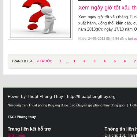
Xem ngày giờ tốt xấu t
Xem ngày giờ tốt xấu tháng 11 n
xuất hành, động thổ, kiện cáo, cư
năm 2013(tức ngày 17/10 năm Q
Ngày: 24-08-2013 08:49:54 đăng bởi
a
TRANG 8 / 54
« TRƯỚC
1
...
1
2
3
4
5
6
7
Power by Thuật Phong Thuỷ - http://thuatphongthuy.org
Nội dung trên Thuat phong thuy.org được các chuyên gia phong thuỷ đóng góp. | Hotl
TAG: Phong thuy
Trang liên kết hỗ trợ
Thông tin liên 
Giới thiệu
Địa chỉ: 131 Trần