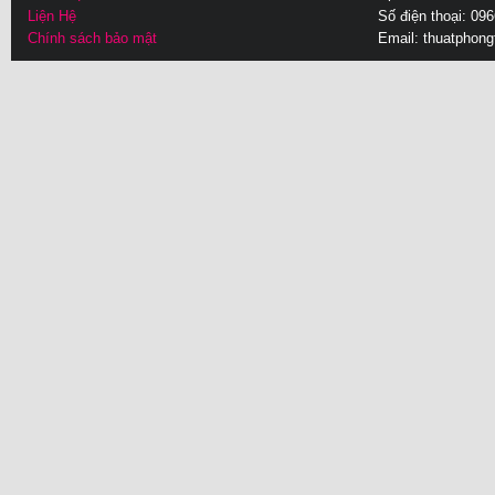
Liện Hệ
Số điện thoại: 09
Chính sách bảo mật
Email:
thuatphon