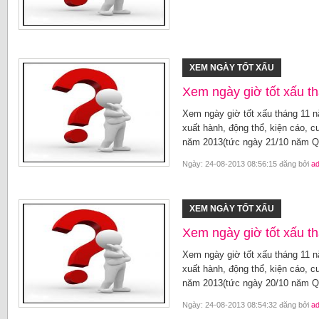
XEM NGÀY TỐT XẤU
Xem ngày giờ tốt xấu t
Xem ngày giờ tốt xấu tháng 11 n
xuất hành, động thổ, kiện cáo, cư
năm 2013(tức ngày 21/10 năm Q
Ngày: 24-08-2013 08:56:15 đăng bởi
a
XEM NGÀY TỐT XẤU
Xem ngày giờ tốt xấu t
Xem ngày giờ tốt xấu tháng 11 n
xuất hành, động thổ, kiện cáo, cư
năm 2013(tức ngày 20/10 năm Q
Ngày: 24-08-2013 08:54:32 đăng bởi
a