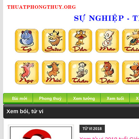
Bài mới
Phong thuỷ
Xem tướng
Xem tuổi
X
Xem bói, tử vi
TỬ VI 2018