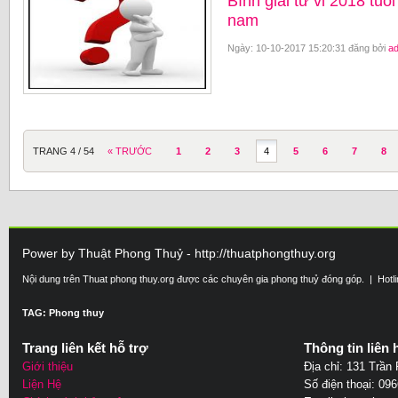
Bình giải tử vi 2018 tu
nam
Ngày: 10-10-2017 15:20:31 đăng bởi
a
TRANG 4 / 54
« TRƯỚC
1
2
3
4
5
6
7
8
Power by Thuật Phong Thuỷ - http://thuatphongthuy.org
Nội dung trên Thuat phong thuy.org được các chuyên gia phong thuỷ đóng góp. | Hotl
TAG: Phong thuy
Trang liên kết hỗ trợ
Thông tin liên 
Giới thiệu
Địa chỉ: 131 Trần
Liện Hệ
Số điện thoại: 09