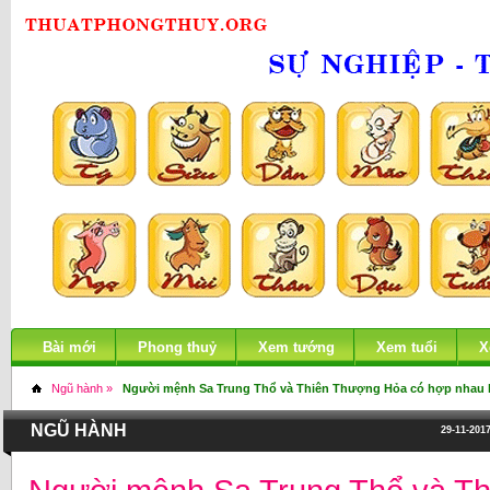
Bài mới
Phong thuỷ
Xem tướng
Xem tuổi
X
Ngũ hành »
Người mệnh Sa Trung Thổ và Thiên Thượng Hỏa có hợp nhau
NGŨ HÀNH
29-11-2017