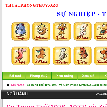
Bài mới
Phong thuỷ
Xem tướng
Xem tuổi
X
Ngũ hành »
Sa Trung Thổ(1976, 1977) và Kiếm Phong Kim(1992, 1993) có h
NGŨ HÀNH
29-11-2017