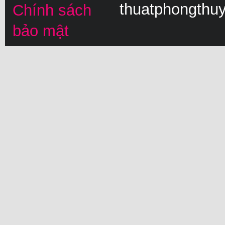
thuatphongthu
Chính sách
bảo mật