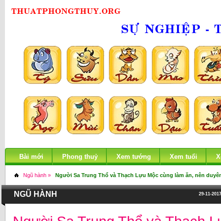
Bài mới
Phong thuỷ
Xem tướng
Xem tuổi
X
Ngũ hành »
Người Sa Trung Thổ và Thạch Lựu Mộc cùng làm ăn, nên duyê
NGŨ HÀNH
29-11-2017