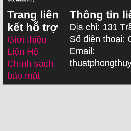
TAG: Phong thuy
Trang liên
Thông tin li
kết hỗ trợ
Địa chỉ: 131 T
Số điện thoại:
Giới thiệu
Email:
Liện Hệ
thuatphongthu
Chính sách
bảo mật