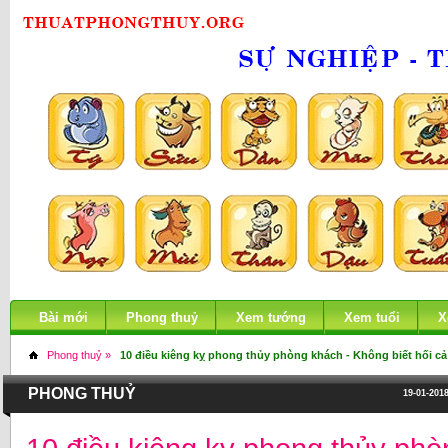
Bài mới
Phong thuỷ
Xem tướng
Xem tuổi
X
Phong thuỷ »
10 điều kiêng kỵ phong thủy phòng khách - Không biết hối cả
PHONG THUỶ
19-01-2018