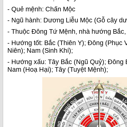
- Quẻ mệnh: Chấn Mộc
- Ngũ hành: Dương Liễu Mộc (Gỗ cây d
- Thuộc Đông Tứ Mệnh, nhà hướng Bắc,
- Hướng tốt: Bắc (Thiên Y); Đông (Phục 
Niên); Nam (Sinh Khí);
- Hướng xấu: Tây Bắc (Ngũ Quỷ); Đông B
Nam (Hoạ Hại); Tây (Tuyệt Mệnh);