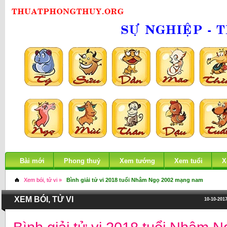
Bài mới
Phong thuỷ
Xem tướng
Xem tuổi
X
Xem bói, tử vi »
Bình giải tử vi 2018 tuổi Nhâm Ngọ 2002 mạng nam
XEM BÓI, TỬ VI
10-10-2017