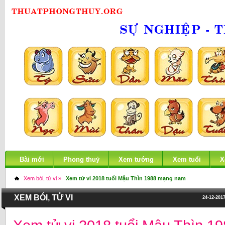
Bài mới
Phong thuỷ
Xem tướng
Xem tuổi
X
Xem bói, tử vi »
Xem tử vi 2018 tuổi Mậu Thìn 1988 mạng nam
XEM BÓI, TỬ VI
24-12-2017