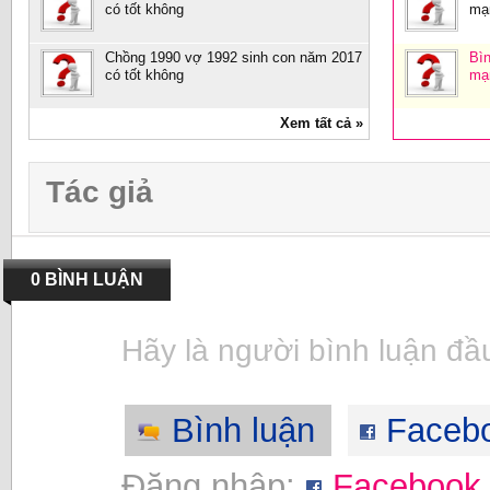
có tốt không
mạ
Chồng 1990 vợ 1992 sinh con năm 2017
Bìn
có tốt không
mạ
Xem tất cả »
Tác giả
0 BÌNH LUẬN
Hãy là người bình luận đầu
Bình luận
Faceb
Đăng nhập:
Facebook