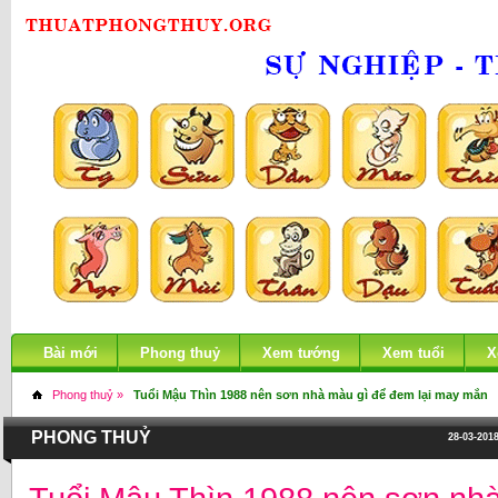
Bài mới
Phong thuỷ
Xem tướng
Xem tuổi
X
Phong thuỷ »
Tuổi Mậu Thìn 1988 nên sơn nhà màu gì để đem lại may mắn
PHONG THUỶ
28-03-2018