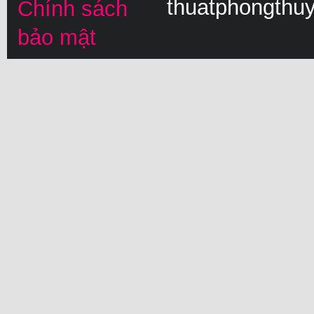
thuatphongthu
Chính sách
bảo mật