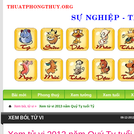
Bài mới
Phong thuỷ
Xem tướng
Xem tuổi
X
Xem bói, tử vi »
Xem tử vi 2013 năm Quý Tỵ tuổi Tý
XEM BÓI, TỬ VI
08-12-2012