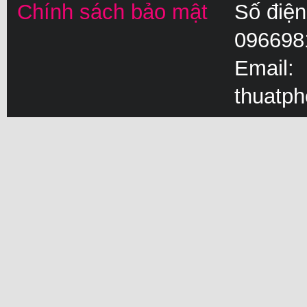
Chính sách bảo mật
Số điện
096698
Email:
thuatp