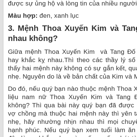
được sự ủng hộ và lòng tin của nhiều người
Màu hợp:
đen, xanh lục
3. Mệnh Thoa Xuyến Kim và Ta
nhau không?
Giữa mệnh Thoa Xuyến Kim và Tang Đố
hay khắc kỵ nhau.Thì theo các thầy lý số 
thấy hai mệnh này không có sự gắn kết, qu
nhẹ. Nguyên do là về bản chất của Kim và 
Do đó, nếu quý bạn nào thuộc mệnh Thoa 
liệu nam nữ Thoa Xuyến Kim và Tang 
không? Thì qua bài này quý bạn đã được 
vợ chồng mà thuộc hai mệnh này thì yên t
nhẹ, hãy nhường nhịn nhau thì mọi chu
hạnh phúc. Nếu quý bạn xem tuổi làm ăn t