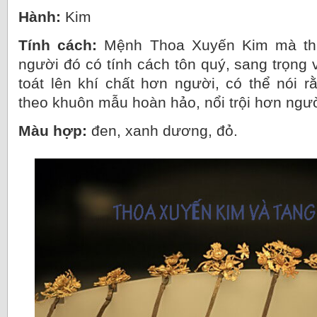
Hành:
Kim
Tính cách:
Mệnh Thoa Xuyến Kim mà thủ
người đó có tính cách tôn quý, sang trọng
toát lên khí chất hơn người, có thể nói 
theo khuôn mẫu hoàn hảo, nổi trội hơn ngườ
Màu hợp:
đen, xanh dương, đỏ.