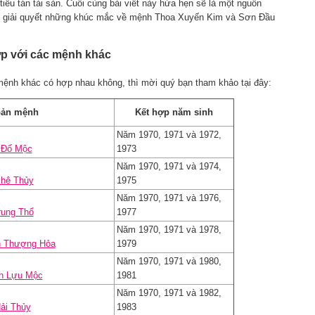
 tiêu tán tài sản. Cuối cùng bài viết này hứa hẹn sẽ là một nguồn
bạn giải quyết những khúc mắc về mệnh Thoa Xuyến Kim và Sơn Đầu
ợp với các mệnh khác
ệnh khác có hợp nhau không, thì mời quý bạn tham khảo tại đây:
bản mệnh
Kết hợp năm sinh
Năm 1970, 1971 và 1972,
 Đố Mộc
1973
Năm 1970, 1971 và 1974,
Khê Thủy
1975
Năm 1970, 1971 và 1976,
rung Thổ
1977
Năm 1970, 1971 và 1978,
n Thượng Hỏa
1979
Năm 1970, 1971 và 1980,
h Lựu Mộc
1981
Năm 1970, 1971 và 1982,
ải Thủy
1983