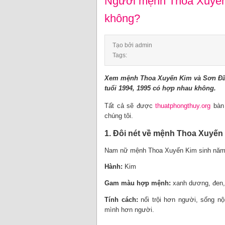
Người mệnh Thoa Xuyến
không?
Tạo bởi admin
Tags:
Xem mệnh Thoa Xuyến Kim và Sơn Đầu
tuổi 1994, 1995 có hợp nhau không.
Tất cả sẽ được
thuatphongthuy.org
bàn 
chúng tôi.
1. Đôi nét về mệnh Thoa Xuyến
Nam nữ mệnh Thoa Xuyến Kim sinh năm 1
Hành:
Kim
Gam màu hợp mệnh:
xanh dương, đen,
Tính cách:
nổi trội hơn người, sống nộ
mình hơn người.