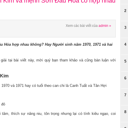
 Kim và mệnh Sơn Đầu Hỏa có hợp nhau
2
Xem các bài viết của
admin »
3
 Hỏa hợp nhau không? Hay Người sinh năm 1970, 1971 và hai
4
giải tại bài viết này, mời quý bạn tham khảo và cũng bàn luận với
5
 Kim
6
970 và 1971 hay có tuổi theo can chi là Canh Tuất và Tân Hợi
7
 đỏ
8
i tâm, thích sự nâng niu, tôn trọng nhưng lại có tính kiêu ngạo, coi