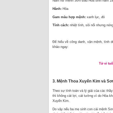
Nam nữ mệnh Sơn Đầu Hỏa sinh năm 1994,
Hành:
Hỏa
Gam màu hợp mệnh:
xanh lục, đỏ
Tính cách:
nhiệt tình, sôi nổi nhưng nó
Để hiểu về công danh, vận mệnh, tình 
khảo ngay:
Tử vi tu
3. Mệnh Thoa Xuyến Kim và S
Theo sự tính toán và lý giải của các th
thì không cát lợi, cát tường vì do Hỏa k
Xuyến Kim.
Do vậy nếu ba mẹ sinh con cái mệnh Sơn 