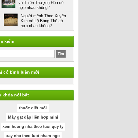
và Thiên Thượng Hỏa có
hợp nhau không?
Người mệnh Thoa Xuyến
0
Kim và Lộ Bàng Thổ có
hợp nhau không?
ìm kiếm
i có bình luận mới
 khóa nổi bật
thuốc diệt mối
Máy gặt đập liên hợp mini
xem huong nha theo tuoi quy ty
xay nha theo tuoi nham ngo