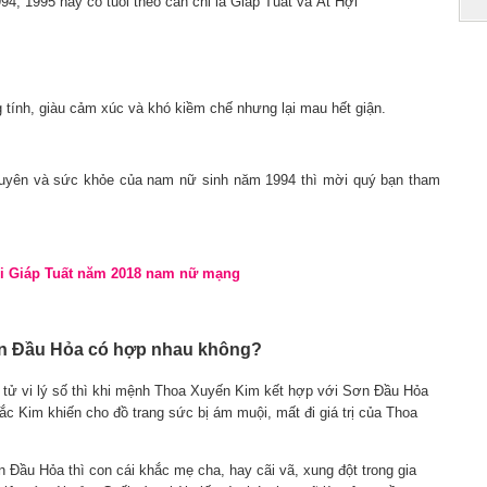
 1995 hay có tuổi theo can chi là Giáp Tuất và Ất Hợi
ng tính, giàu cảm xúc và khó kiềm chế nhưng lại mau hết giận.
duyên và sức khỏe của nam nữ sinh năm 1994 thì mời quý bạn tham
ổi Giáp Tuất năm 2018 nam nữ mạng
ơn Đầu Hỏa có hợp nhau không?
ầy tử vi lý số thì khi mệnh Thoa Xuyến Kim kết hợp với Sơn Đầu Hỏa
hắc Kim khiến cho đồ trang sức bị ám muội, mất đi giá trị của Thoa
Đầu Hỏa thì con cái khắc mẹ cha, hay cãi vã, xung đột trong gia