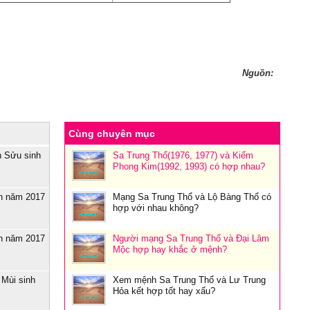
Nguồn:
Cùng chuyên mục
h Sửu sinh
Sa Trung Thổ(1976, 1977) và Kiếm
Phong Kim(1992, 1993) có hợp nhau?
n năm 2017
Mạng Sa Trung Thổ và Lộ Bàng Thổ có
hợp với nhau không?
n năm 2017
Người mạng Sa Trung Thổ và Đại Lâm
Mộc hợp hay khắc ở mệnh?
Mùi sinh
Xem mệnh Sa Trung Thổ và Lư Trung
Hỏa kết hợp tốt hay xấu?