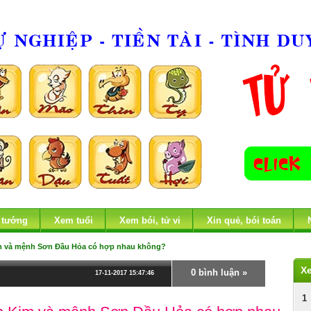
 tướng
Xem tuổi
Xem bói, tử vi
Xin quẻ, bói toán
 và mệnh Sơn Đầu Hỏa có hợp nhau không?
X
0 bình luận »
17-11-2017 15:47:46
1