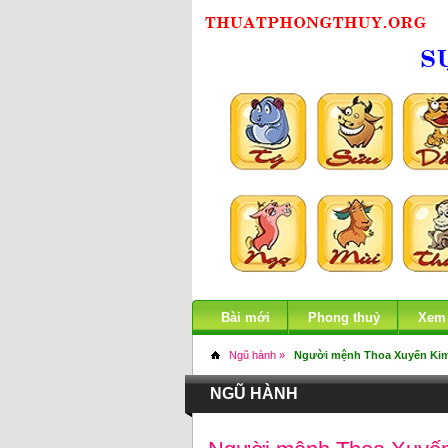
Bài mới
Phong thuỷ
Xem
Ngũ hành »
Người mệnh Thoa Xuyến Kim
NGŨ HÀNH