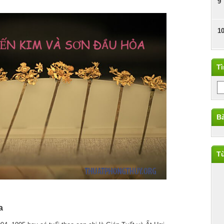
9
1
T
Bà
Từ
a