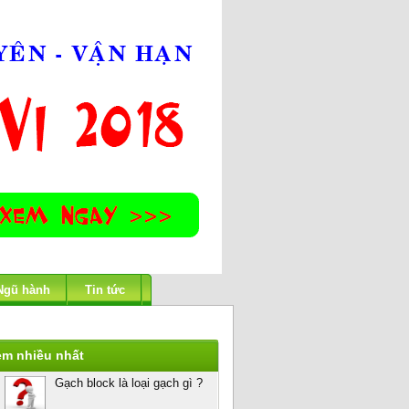
Ngũ hành
Tin tức
em nhiều nhất
Gạch block là loại gạch gì ?