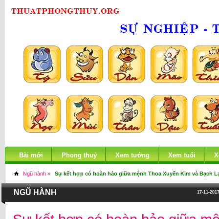
Bài mới
Phong thuỷ
Xem tướng
Xem tuổi
X
Ngũ hành »
Sự kết hợp có hoàn hảo giữa mệnh Thoa Xuyến Kim và Bạch 
NGŨ HÀNH
17-11-2017